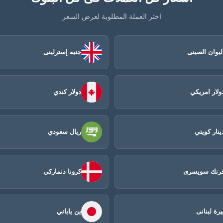
اختر العملة المطلوبة لعرض السعر
ليوان الصينى​
جنيه إسترلينى
ولار امريكي
دولار كندي
ينار كويتي
ريال سعودي
رنك سويسرى
كرونا دنماركي
يرة لبنانى
ين ياباني