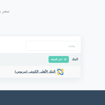
سعر ين 
البنك
اختر العملة
البنك الأهلى الكويتى (بيريوس)