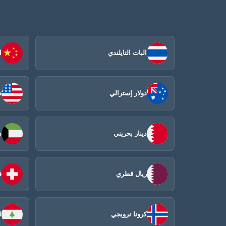
البات التايلندي
ا
دولار إسترالي
د
دينار بحريني
د
ريال قطري
ف
كرونا نرويجي
ل