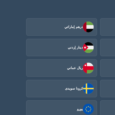
درهم إماراتي
دينار إردني
ريال عماني
كرونا سويدى
يورو