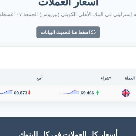
أسعار العملات
سترلينى فى البنك الأهلى الكويتى (بيريوس) الجمعة ٠٧ أغسطس ٢٠٢٦
اضغط هنا لتحديث البيانات
العملة
شراء
بيع
69.873
69.466
أسعار كل العملات فى كل البنوك