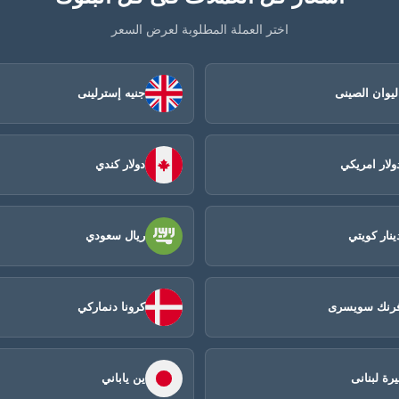
اختر العملة المطلوبة لعرض السعر
ليوان الصينى​
جنيه إسترلينى
ولار امريكي
دولار كندي
ينار كويتي
ريال سعودي
رنك سويسرى
كرونا دنماركي
يرة لبنانى
ين ياباني