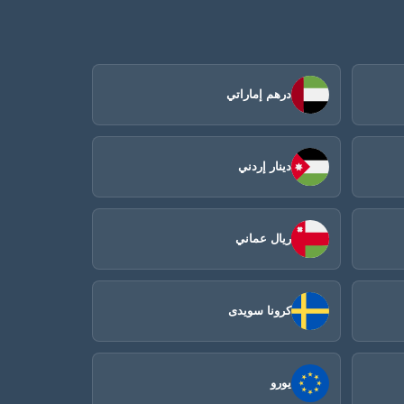
درهم إماراتي
دينار إردني
ريال عماني
كرونا سويدى
يورو