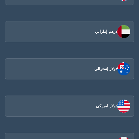
درهم إماراتي
دولار إسترالي
دولار امريكي