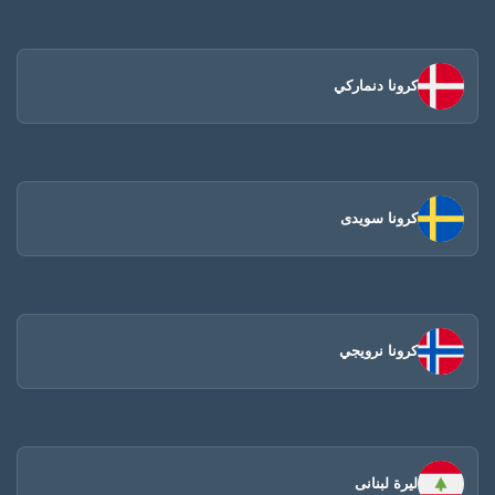
كرونا دنماركي
كرونا سويدى
كرونا نرويجي
ليرة لبنانى