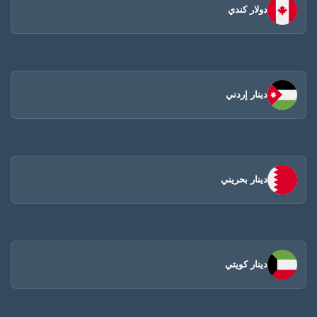
دولار كندي
دينار إردني
دينار بحريني
دينار كويتي