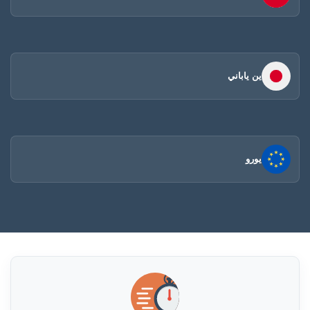
ين ياباني
يورو