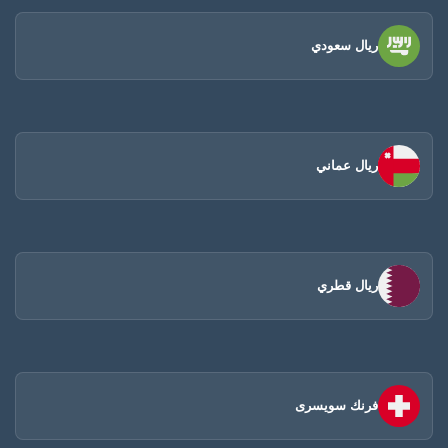
ريال سعودي
ريال عماني
ريال قطري
فرنك سويسرى