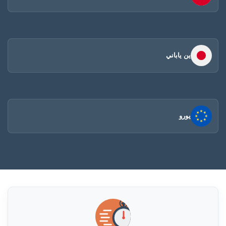
ين ياباني
يورو