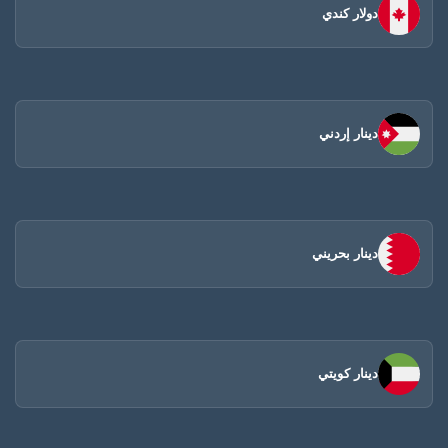
دولار كندي
دينار إردني
دينار بحريني
دينار كويتي