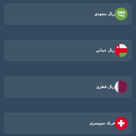
ريال سعودي
ريال عماني
ريال قطري
فرنك سويسرى