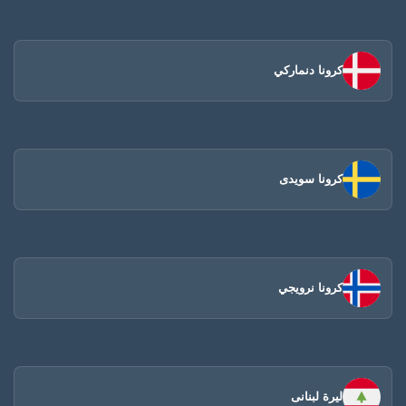
كرونا دنماركي
كرونا سويدى
كرونا نرويجي
ليرة لبنانى