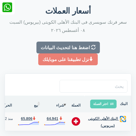
nkedIn
أسعار العملات
tsApp
سعر فرنك سويسرى فى البنك الأهلى الكويتى (بيريوس) السبت
٠٨ أغسطس ٢٠٢٦
اضغط هنا لتحديث البيانات
نزل تطبيقنا على موبايلك
البنك
اختر العملة
العملة
شراء
بيع
الحركة ف
64.941
65.806
منذ 2 شهر
البنك الأهلى الكويتى
(بيريوس)