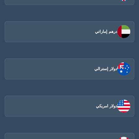
درهم إماراتي
دولار إسترالي
دولار امريكي