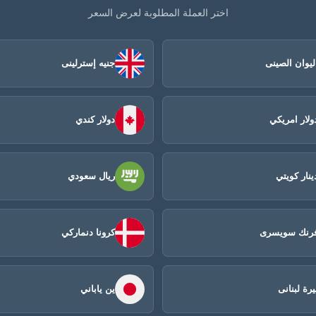
اختر العملة المطلوبة لعرض السعر
ليوان الصينى​
جنيه إسترلينى
ولار امريكي
دولار كندي
ينار كويتي
ريال سعودي
رنك سويسرى
كرونا دنماركي
يرة لبنانى
ين ياباني