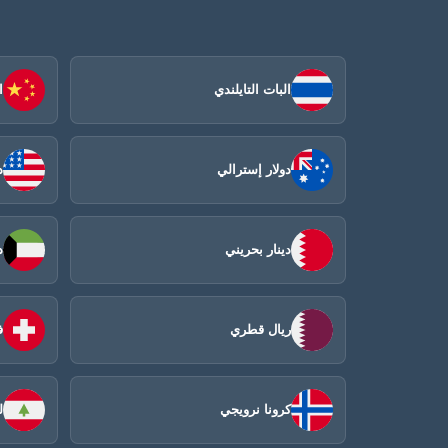
البات التايلندي
ا
دولار إسترالي
د
دينار بحريني
د
ريال قطري
ف
كرونا نرويجي
ل