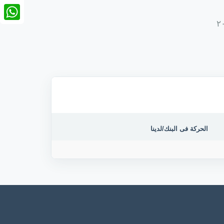
nkedIn
tsApp
الحركة فى البنك/لدينا