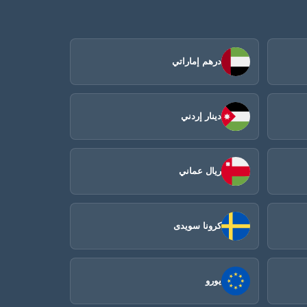
درهم إماراتي
دينار إردني
ريال عماني
كرونا سويدى
يورو