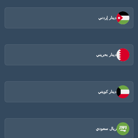
دينار إردني
دينار بحريني
دينار كويتي
ريال سعودي