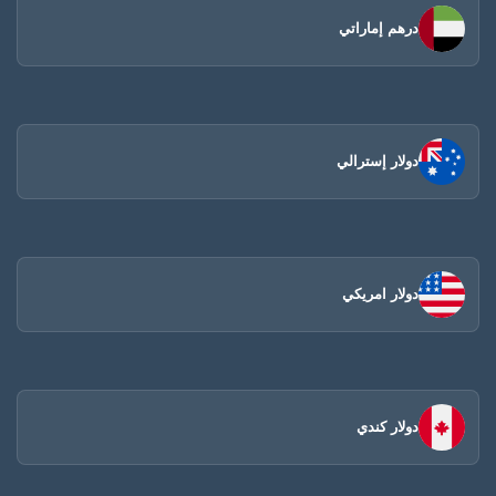
درهم إماراتي
دولار إسترالي
دولار امريكي
دولار كندي