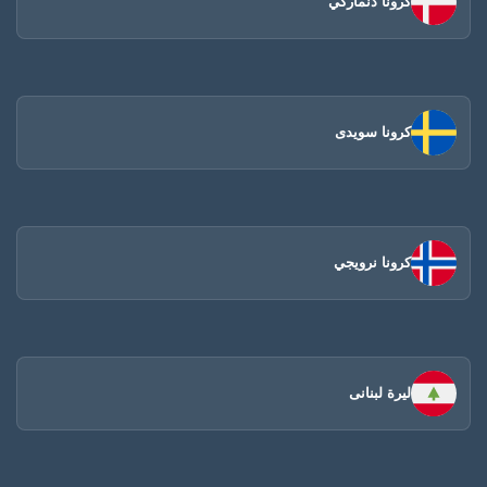
كرونا دنماركي
كرونا سويدى
كرونا نرويجي
ليرة لبنانى