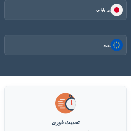
ين ياباني
يورو
تحديث فورى