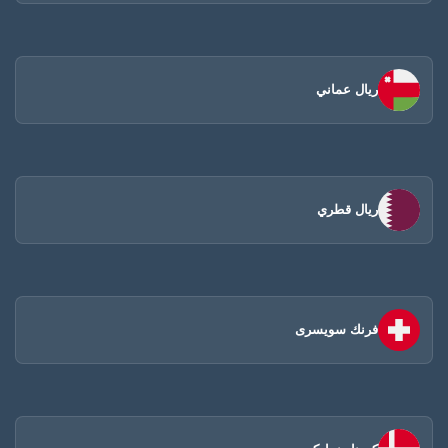
ريال عماني
ريال قطري
فرنك سويسرى