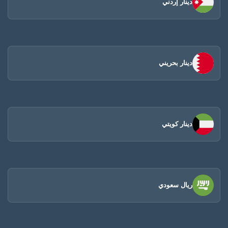
دينار إردني
دينار بحريني
دينار كويتي
ريال سعودي