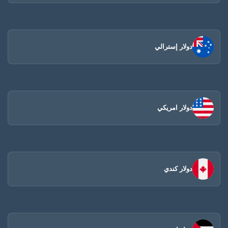
دولار إسترالي
دولار امريكي
دولار كندي