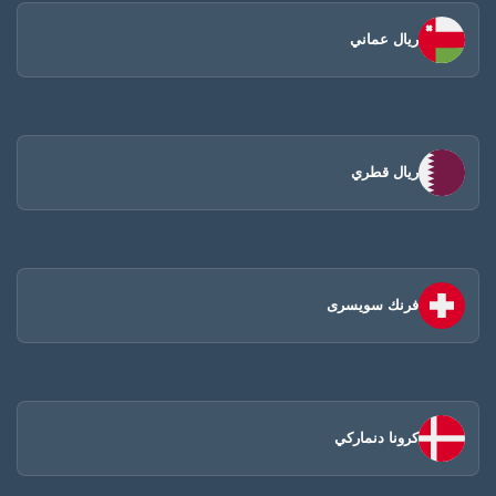
ريال عماني
ريال قطري
فرنك سويسرى
كرونا دنماركي