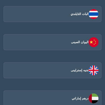
البات التايلندي
اليوان الصينى​
جنيه إسترلينى
درهم إماراتي