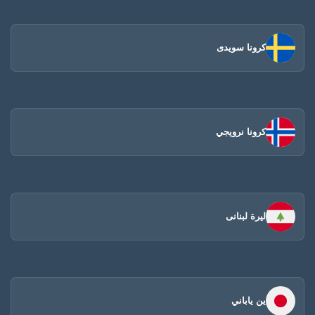
كرونا سويدى
كرونا نرويجي
ليرة لبنانى
ين ياباني