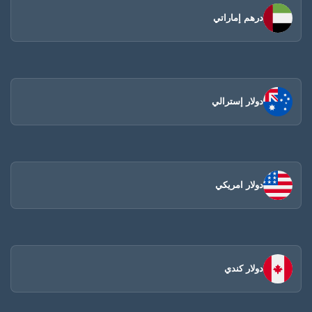
درهم إماراتي
دولار إسترالي
دولار امريكي
دولار كندي