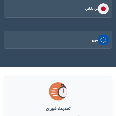
ين ياباني
يورو
تحديث فورى