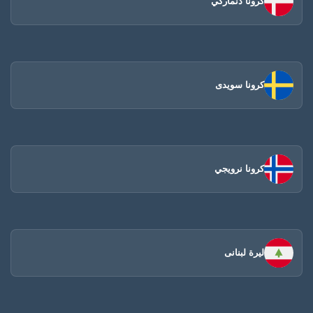
كرونا دنماركي
كرونا سويدى
كرونا نرويجي
ليرة لبنانى