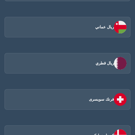
ريال عماني
ريال قطري
فرنك سويسرى