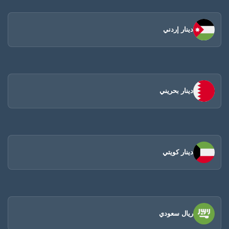
دينار إردني
دينار بحريني
دينار كويتي
ريال سعودي