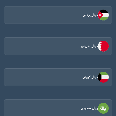
دينار إردني
دينار بحريني
دينار كويتي
ريال سعودي