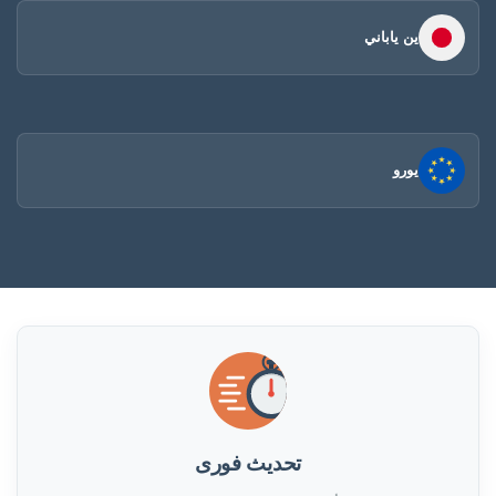
ين ياباني
يورو
تحديث فورى