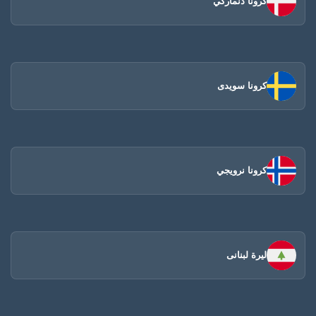
كرونا دنماركي
كرونا سويدى
كرونا نرويجي
ليرة لبنانى