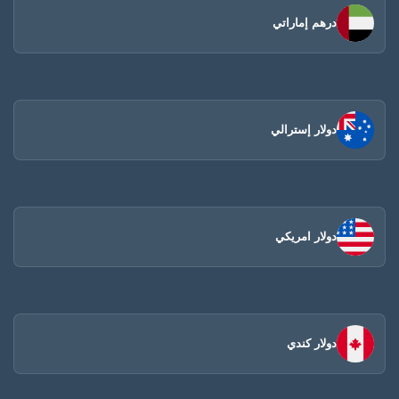
درهم إماراتي
دولار إسترالي
دولار امريكي
دولار كندي