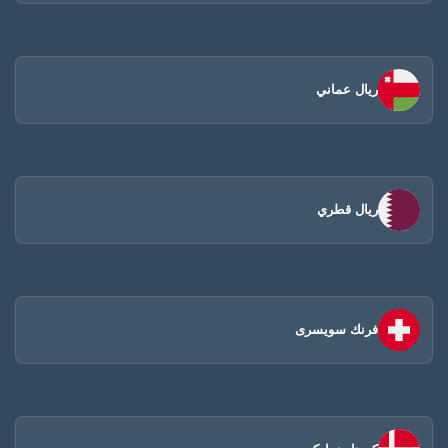
ريال عماني
ريال قطري
فرنك سويسرى