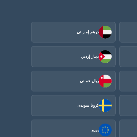
درهم إماراتي
دينار إردني
ريال عماني
كرونا سويدى
يورو