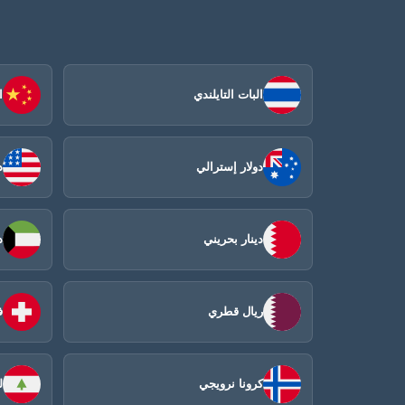
البات التايلندي
ا
دولار إسترالي
د
دينار بحريني
د
ريال قطري
ف
كرونا نرويجي
ل