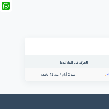
nkedIn
tsApp
الحركة فى البنك/لدينا
منذ 2 أيام
/
منذ 41 دقيقة