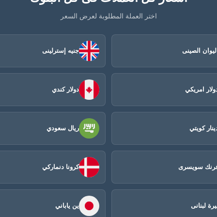
اختر العملة المطلوبة لعرض السعر
ليوان الصينى​
جنيه إسترلينى
ولار امريكي
دولار كندي
ينار كويتي
ريال سعودي
رنك سويسرى
كرونا دنماركي
يرة لبنانى
ين ياباني