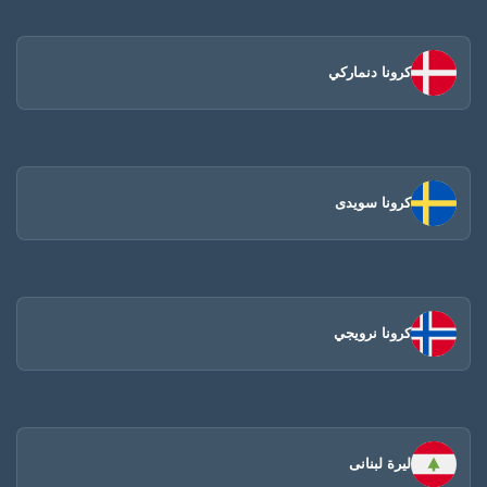
كرونا دنماركي
كرونا سويدى
كرونا نرويجي
ليرة لبنانى