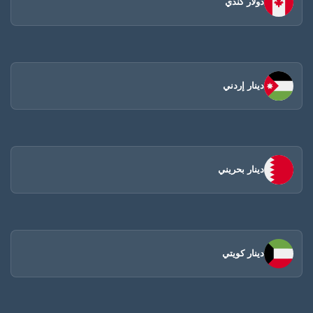
دولار كندي
دينار إردني
دينار بحريني
دينار كويتي