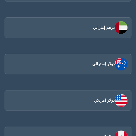
درهم إماراتي
دولار إسترالي
دولار امريكي