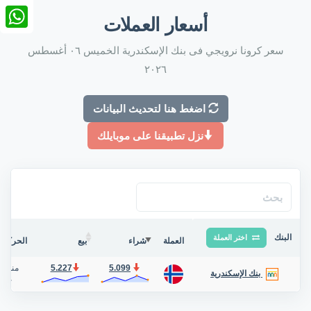
nkedIn
أسعار العملات
tsApp
سعر كرونا نرويجي فى بنك الإسكندرية الخميس ٠٦ أغسطس
٢٠٢٦
اضغط هنا لتحديث البيانات
نزل تطبيقنا على موبايلك
البنك
اختر العملة
العملة
شراء
بيع
الحركة ف
5.099
5.227
منذ 5 ساعة
بنك الإسكندرية
حوا