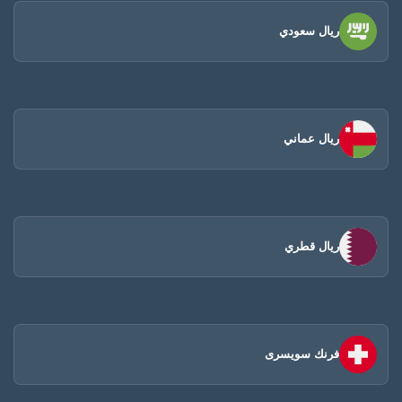
ريال سعودي
ريال عماني
ريال قطري
فرنك سويسرى