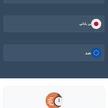
ين ياباني
يورو