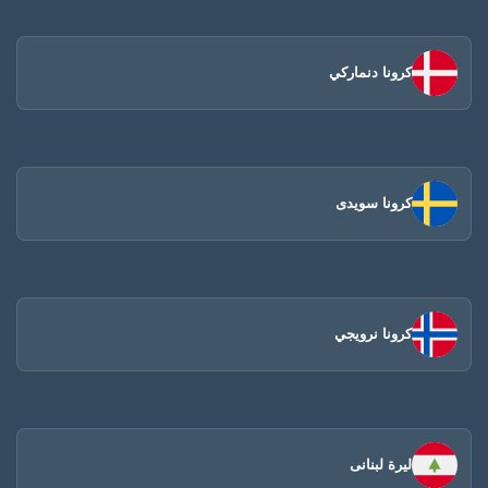
كرونا دنماركي
كرونا سويدى
كرونا نرويجي
ليرة لبنانى