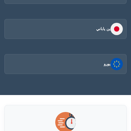
ين ياباني
يورو