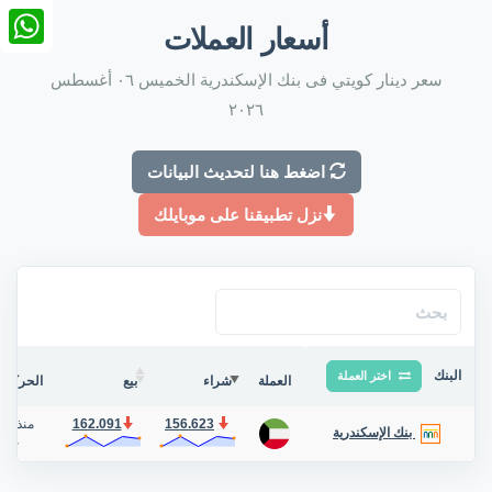
nkedIn
أسعار العملات
tsApp
سعر دينار كويتي فى بنك الإسكندرية الخميس ٠٦ أغسطس
٢٠٢٦
اضغط هنا لتحديث البيانات
نزل تطبيقنا على موبايلك
البنك
اختر العملة
العملة
شراء
بيع
الحركة ف
156.623
162.091
منذ 24 دقيقة
بنك الإسكندرية
حوا