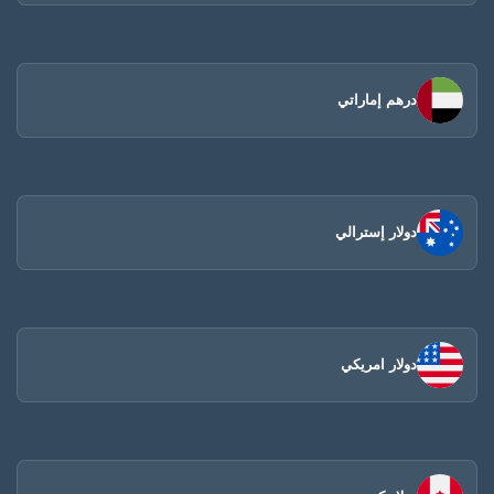
درهم إماراتي
دولار إسترالي
دولار امريكي