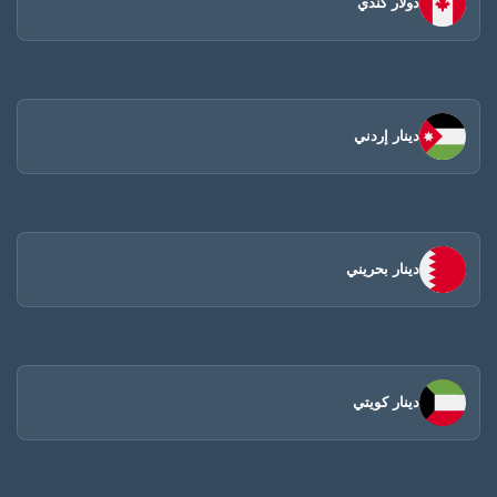
دولار كندي
دينار إردني
دينار بحريني
دينار كويتي