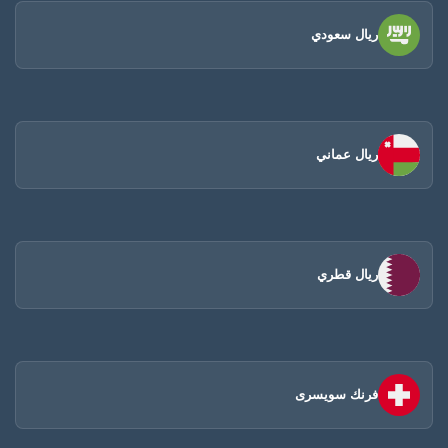
ريال سعودي
ريال عماني
ريال قطري
فرنك سويسرى