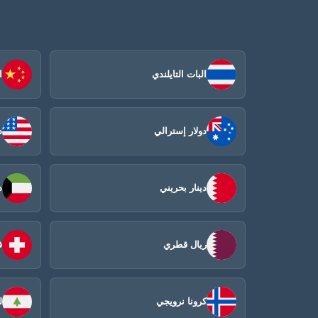
البات التايلندي
ا
دولار إسترالي
د
دينار بحريني
د
ريال قطري
ف
كرونا نرويجي
ل