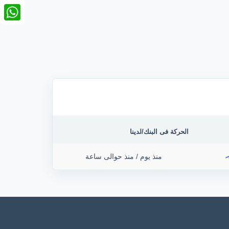
nkedIn
tsApp
الحركة فى البنك/لدينا
منذ يوم
/
منذ حوالى ساعة