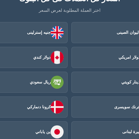
اختر العملة المطلوبة لعرض السعر
ليوان الصينى​
جنيه إسترلينى
ولار امريكي
دولار كندي
ينار كويتي
ريال سعودي
رنك سويسرى
كرونا دنماركي
يرة لبنانى
ين ياباني