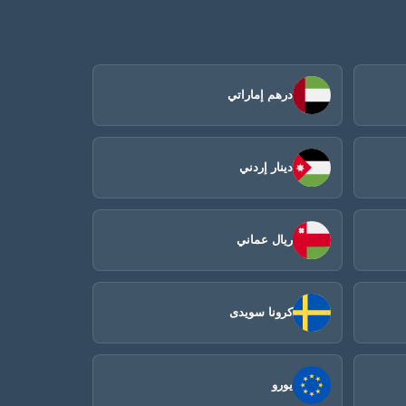
درهم إماراتي
دينار إردني
ريال عماني
كرونا سويدى
يورو