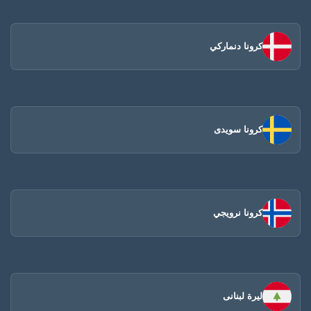
كرونا دنماركي
كرونا سويدى
كرونا نرويجي
ليرة لبنانى