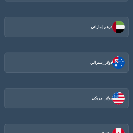
درهم إماراتي
دولار إسترالي
دولار امريكي