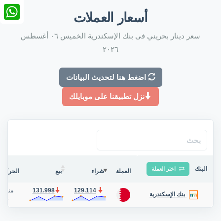
nkedIn
أسعار العملات
tsApp
سعر دينار بحريني فى بنك الإسكندرية الخميس ٠٦ أغسطس
٢٠٢٦
اضغط هنا لتحديث البيانات
نزل تطبيقنا على موبايلك
البنك
اختر العملة
العملة
شراء
بيع
الحركة ف
129.114
131.998
منذ 9 دقيقة
بنك الإسكندرية
حوا