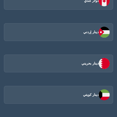
دولار كندي
دينار إردني
دينار بحريني
دينار كويتي