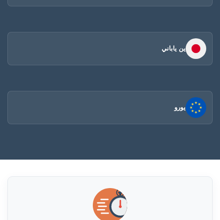
ين ياباني
يورو