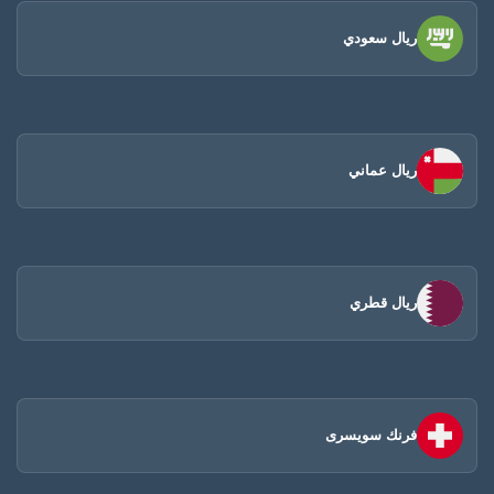
ريال سعودي
ريال عماني
ريال قطري
فرنك سويسرى