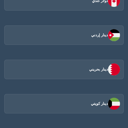
دولار كندي
دينار إردني
دينار بحريني
دينار كويتي