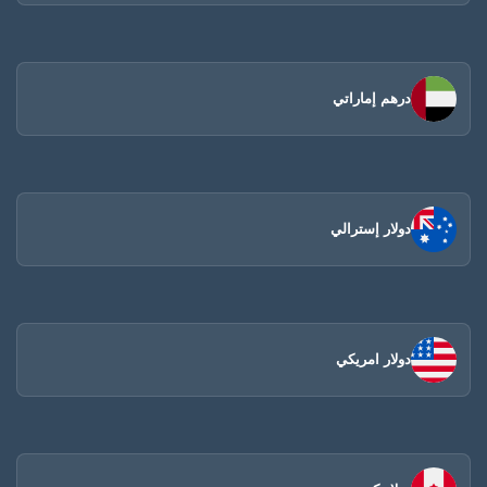
درهم إماراتي
دولار إسترالي
دولار امريكي