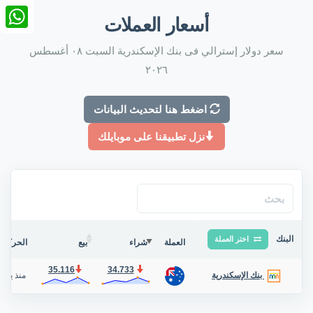
nkedIn
أسعار العملات
tsApp
سعر دولار إسترالي فى بنك الإسكندرية السبت ٠٨ أغسطس
٢٠٢٦
اضغط هنا لتحديث البيانات
نزل تطبيقنا على موبايلك
البنك
اختر العملة
العملة
شراء
بيع
الحركة ف
35.116
34.733
منذ يوم
/
بنك الإسكندرية