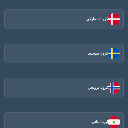
كرونا دنماركي
كرونا سويدى
كرونا نرويجي
ليرة لبنانى