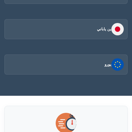
ين ياباني
يورو