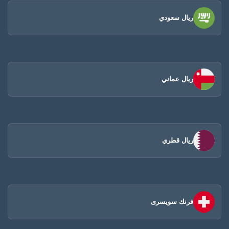
ريال سعودي
ريال عماني
ريال قطري
فرنك سويسرى