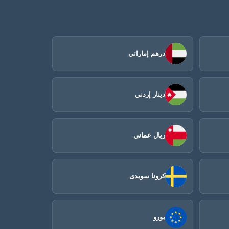
درهم إماراتي
دينار إردني
ريال عماني
كرونا سويدى
يورو