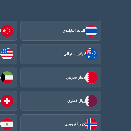
البات التايلندي
ا
دولار إسترالي
د
دينار بحريني
د
ريال قطري
ف
كرونا نرويجي
ل