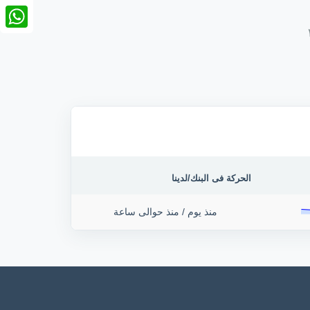
nkedIn
tsApp
الحركة فى البنك/لدينا
منذ يوم
/
منذ حوالى ساعة