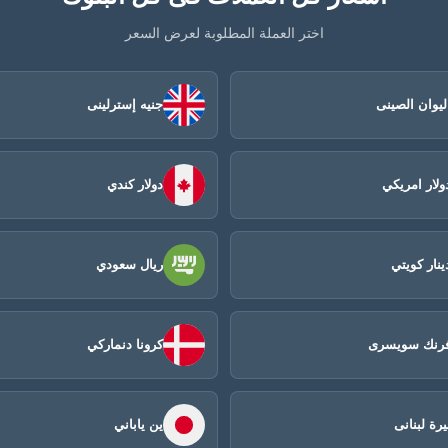
اختر العملة المطلوبة لعرض السعر
ليوان الصينى​
جنيه إسترلينى
ولار امريكي
دولار كندي
ينار كويتي
ريال سعودي
رنك سويسرى
كرونا دنماركي
يرة لبنانى
ين ياباني